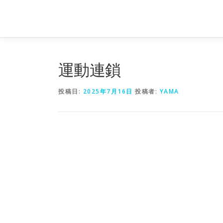
コ
ン
テ
ン
ツ
へ
運動連鎖
ス
キ
投稿日:
2025年7月16日
投稿者:
YAMA
ッ
プ