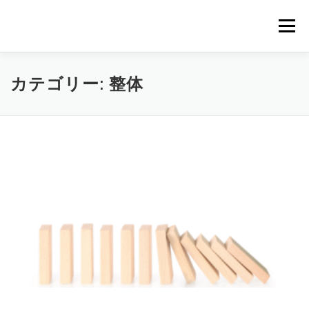
コ
ン
メニュー
テ
ン
ツ
へ
ホーム
ブログ
カテゴリー:
整体
ス
キ
ッ
プ